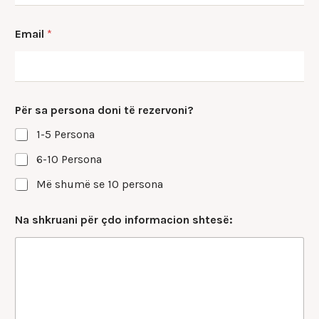
Email
*
p
Për sa persona doni të rezervoni?
e
r
1-5 Persona
s
o
6-10 Persona
n
a
Më shumë se 10 persona
*
ç
Na shkruani për çdo informacion shtesë:
d
o